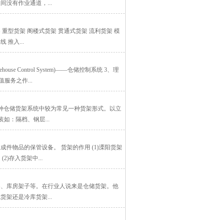
没有作业通道，...
重型货架 阁楼式货架 贯通式货架 流利货架 模
 推入...
 Control System)——仓储控制系统 3、理
值服务之作...
各种仓储货架系统中较为常见一种货架形式。以立
：隔档、钢层...
物品的保管设备。 货架的作用 (1)溧阳货架
)存入货架中...
架、库房架子等。在行业人说来是仓储货架。他
架还是冷库货架...