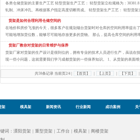
各类仓储货架的主要生产工艺 轻型货架生产工艺： 轻型货架立柱规格为：38381.
轧制、冲床冲孔、再根据客户指定高度切断而成。 轻型货架生产工艺： 轻型货架立柱
货架是如何合理利用仓储空间的
在地价和房价飞涨的今天，很多客户在规划烟台货架时对仓库的空间利用率提出
可能地增加货位数，能够尽可能地存放更多的货物。 那么，提高仓库空间的利用率有
货架厂教你对货架的日常维护与保养
货架厂家对货架的生产设计是很到位的，拥有专业的技术人员进行生产，虽说在
现一些小问题，这就需要我们学习成都货架的一些保养知识。 1、从货架的表面维护
共59条记录 当前页2/4 |
【首页】
|
【上页】
|
【下页】
货架
模具架
新闻资讯
行业新闻
成功案例
关
关键词：
溧阳货架
|
重型货架
|
工作台
|
模具架
|
阁楼货架
定制