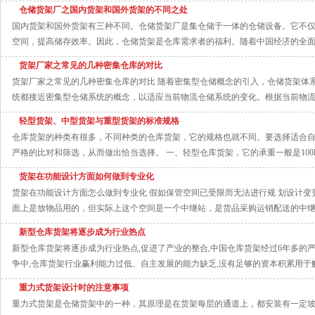
仓储货架厂之国内货架和国外货架的不同之处
国内货架和国外货架有三种不同。仓储货架厂是集仓储于一体的仓储设备。它不
空间，提高储存效率。因此，仓储货架是仓库需求者的福利。随着中国经济的全面复
货架厂家之常见的几种密集仓库的对比
货架厂家之常见的几种密集仓库的对比 随着密集型仓储概念的引入，仓储货架体
统都接近密集型仓储系统的概念，以适应当前物流仓储系统的变化。根据当前物流仓
轻型货架、中型货架与重型货架的标准规格
仓库货架的种类有很多，不同种类的仓库货架，它的规格也就不同。要选择适合
严格的比对和筛选，从而做出恰当选择。 一、轻型仓库货架，它的承重一般是100kg
货架在功能设计方面如何做到专业化
货架在功能设计方面怎么做到专业化 假如保管空间已受限而无法进行规 划设计
面上是放物品用的，但实际上这个空间是一个中继站，是货品采购运销配送的中继站
新型仓库货架将逐步成为行业热点
新型仓库货架将逐步成为行业热点,促进了产业的整合,中国仓库货架经过6年多的严
争中,仓库货架行业赢利能力过低、自主发展的能力缺乏,没有足够的资本积累用于解决
重力式货架设计时的注意事项
重力式货架是仓储货架中的一种，其原理是在货架每层的通道上，都安装有一定