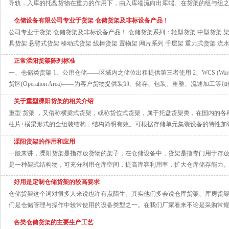
导轨，入库的托盘货物在重力的作用下，由入库端流向出库端。在货架的组与组之间
仓储设备有限公司专业于货架 仓储货架及非标设备产品！
公司专业于货架 仓储货架及非标设备产品！ 仓储货架系列：轻型货架 中型货架 架 
具货架 悬臂式货架 移动式货架 线棒货架 置物架 网片系列 千层架 重力式货架 流水线
正常溧阳货架陈列标准
一、仓储类货架 1、公用仓储——区域内之储位出租提供第三者使用 2、WCS (Warehouse
货区(Operation Area)——为客户货物提供装卸、储存、包装、重整、流通加工等加
关于重型溧阳货架的相关介绍
重型 货架 ，又俗称横梁式货架，或称货位式货架，属于托盘货架类，在国内的
柱片+横梁形式的全组装结构，结构简明有效。可根据存储单元集装设备的特性加装如
溧阳货架的作用和应用
一般来讲，溧阳货架是指存放货物的架子，在仓储设备中，货架是指专门用于存放成件
是一种架式结构物，可充分利用仓库空间，提高库容利用率，扩大仓库储存能力。 (2
好用是定制仓储货架的较高要求
仓储货架这个词对很多人来说也许有点陌生。其实他们多会说仓库货架、库房货
们是仓储管理与操作中较常使用的设备类型之一。在我们厂家看来不论是采购常规货
各类仓储货架的主要生产工艺