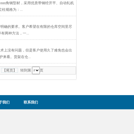
8 mm角钢型材，采用优质带钢经开平、自动轧机
规格为：...
了明确的要求。客户希望在有限的仓库空间里尽
两种方法，一...
技术上没有问题，但是客户使用久了难免也会出
来看。货架在仓...
|
【尾页】
转到第
页
于我们
联系我们