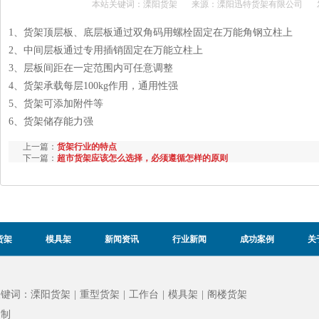
本站关键词：
溧阳货架
来源：溧阳迅特货架有限公司
1、货架顶层板、底层板通过双角码用螺栓固定在万能角钢立柱上
2、中间层板通过专用插销固定在万能立柱上
3、层板间距在一定范围内可任意调整
4、货架承载每层100kg作用，通用性强
5、货架可添加附件等
6、货架储存能力强
上一篇：
货架行业的特点
下一篇：
超市货架应该怎么选择，必须遵循怎样的原则
货架
模具架
新闻资讯
行业新闻
成功案例
关
关键词：
溧阳货架
|
重型货架
|
工作台
|
模具架
|
阁楼货架
定制