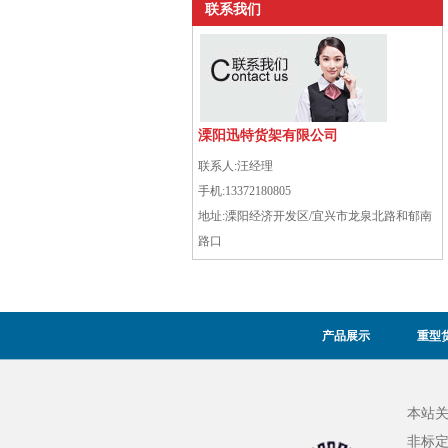
联系我们
溧阳迅特货架有限公司
联系人:
汪经理
手机:
13372180805
地址:
溧阳经济开发区/宜兴市龙泉北路和郁南
路口
产品展示
重型
本站
非标