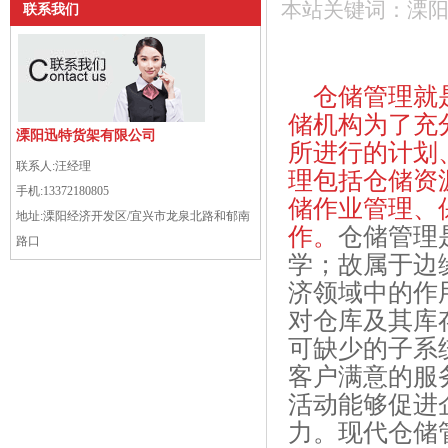
本站关键词：
溧
联系我们
仓储管理就是
储机构为了充
溧阳迅特货架有限公司
所进行的计划
联系人:
汪经理
理包括仓储资
手机:
13372180805
储作业管理、
地址:
溧阳经济开发区/宜兴市龙泉北路和郁南
作。
仓储管理
路口
学；故属于边
济领域中的作
对仓库及其库
可缺少的子系
客户满意的服
活动能够促进
力。现代仓储