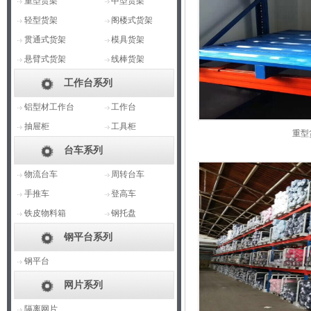
重型货架
中型货架
轻型货架
阁楼式货架
贯通式货架
模具货架
悬臂式货架
线棒货架
工作台系列
铝型材工作台
工作台
抽屉柜
工具柜
重型
台车系列
物流台车
周转台车
手推车
登高车
铁皮物料箱
钢托盘
钢平台系列
钢平台
网片系列
隔离网片