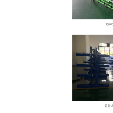
线棒
悬臂